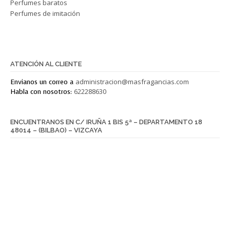
Perfumes baratos
Perfumes de imitación
Este texto está en Blanco.
ATENCIÓN AL CLIENTE
administracion@masfragancias.com
Envianos un correo a
622288630
Habla con nosotros:
ENCUENTRANOS EN C/ IRUÑA 1 BIS 5ª – DEPARTAMENTO 18
48014 – (BILBAO) – VIZCAYA