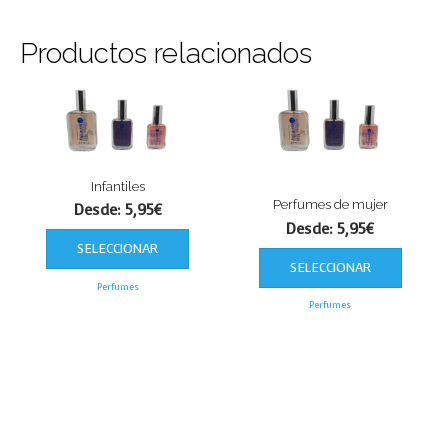
Productos relacionados
Infantiles
Perfumes de mujer
Desde:
5,95
€
Desde:
5,95
€
Este
Este
SELECCIONAR
producto
SELECCIONAR
produc
tiene
tiene
múltiples
Perfumes
múltipl
variantes.
Perfumes
variante
Las
Las
opciones
opcione
se
se
pueden
pueden
elegir
elegir
en
en
la