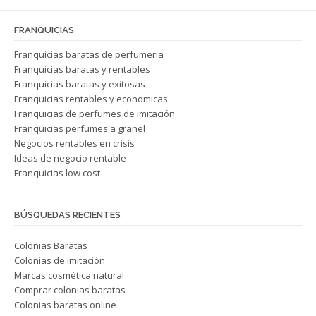
la
página
página
de
FRANQUICIAS
de
producto
produc
Franquicias baratas de perfumeria
Franquicias baratas y rentables
Franquicias baratas y exitosas
Franquicias rentables y economicas
Franquicias de perfumes de imitación
Franquicias perfumes a granel
Negocios rentables en crisis
Ideas de negocio rentable
Franquicias low cost
BÚSQUEDAS RECIENTES
Colonias Baratas
Colonias de imitación
Marcas cosmética natural
Comprar colonias baratas
Colonias baratas online