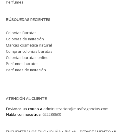
Perfumes
BÚSQUEDAS RECIENTES
Colonias Baratas
Colonias de imitación
Marcas cosmética natural
Comprar colonias baratas
Colonias baratas online
Perfumes baratos
Perfumes de imitación
Este texto está en Blanco.
ATENCIÓN AL CLIENTE
administracion@masfragancias.com
Envianos un correo a
622288630
Habla con nosotros:
ENCUENTRANOS EN C/ IRUÑA 1 BIS 5ª – DEPARTAMENTO 18